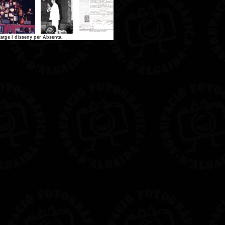
atge i disseny per Absenta.