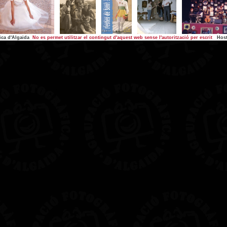
ica d'Algaida
No es permet utilitzar el contingut d'aquest web sense l'autorització per escrit
Host