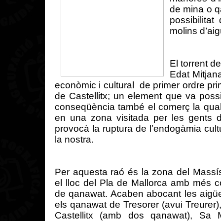
de mina o
q
possibilitat
molins
d’ai
El
torrent
d
Edat
Mitjan
econòmic
i cultural
de primer
ordre
pri
de
Castellitx
; un
element
que va
possi
conseqüència
també el
comerç
la
qua
en una zona visitada per les
gents
d
provocà
la ruptura de
l’endogàmia
cult
la
nostra
.
Per
aquesta
raó
és
la zona del
Massí
el
lloc
del
Pla
de Mallorca
amb
més
c
de
qanawat
. Acaben
abocant
les
aigü
els
qanawat
de
Tresorer
(
avui
Treurer
)
Castellitx
(
amb
dos
qanawat
),
Sa
M