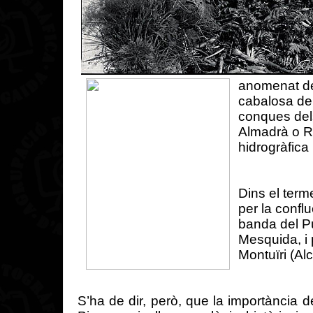
anomenat
d
cabalosa
de
conques
del
Almadrà
o
R
hidrogràfica
Dins
el
term
per la
conflu
banda del P
Mesquida
, 
Montuïri
(
Alc
S’ha
de
dir
,
però
, que la
importància
d