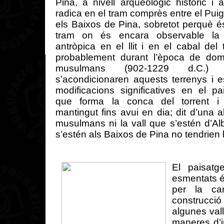
Pina, a
nivell
arqueològic
històric
i
a
radica en el
tram
comprès
entre el Pui
els
Baixos
de Pina,
sobretot
perquè
é
tram
on
és
encara observable l
antròpica
en el
llit
i en el cabal del
probablement
durant
l’època
de
dom
musulmans
(902-1229 d.C.
s’acondicionaren
aquests
terrenys
i 
modificacions
significatives
en el
pa
que forma la
conca
del
torrent
i
mantingut
fins
avui
en
dia
;
dit
d’una
a
musulmans
ni la
vall
que
s’estén
d’Al
s’estén
als
Baixos
de Pina no
tendrien
El
paisatg
esmentats
per la
ca
construcció
algunes
val
maneres
d’