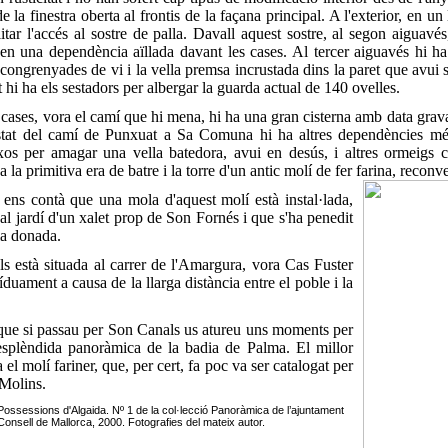
e la finestra oberta al frontis de la façana principal. A l'exterior, en un 
itar l'accés al sostre de palla. Davall aquest sostre, al segon aiguavés
ba en una dependència aïllada davant les cases. Al tercer aiguavés hi ha
 congrenyades de vi i la vella premsa incrustada dins la paret que avui 
t hi ha els sestadors per albergar la guarda actual de 140 ovelles.
cases, vora el camí que hi mena, hi ha una gran cisterna amb data grava
costat del camí de Punxuat a Sa Comuna hi ha altres dependències m
xos per amagar una vella batedora, avui en desús, i altres ormeigs 
la primitiva era de batre i la torre d'un antic molí de fer farina, reconv
ns contà que una mola d'aquest molí està instal·lada,
al jardí d'un xalet prop de Son Fornés i que s'ha penedit
la donada.
 està situada al carrer de l'Amargura, vora Cas Fuster
duament a causa de la llarga distància entre el poble i la
ue si passau per Son Canals us atureu uns moments per
'esplèndida panoràmica de la badia de Palma. El millor
 el molí fariner, que, per cert, fa poc va ser catalogat per
 Molins.
 Possessions d'Algaida. Nº 1 de la col·lecció Panoràmica de l’ajuntament
Consell de Mallorca, 2000. Fotografies del mateix autor.