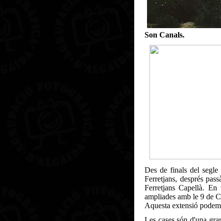
Son Canals.
Des de finals del segle
Ferretjans, després passà
Ferretjans Capellà. En
ampliades amb le 9 de Ca
Aquesta extensió podem su
Les cases són d'una gran