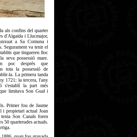
a als confins del quarter
mes d'Algaida i Llucmajor,
unxuat a Sa Comuna i
s. Segurament va tenir el
tablits que tingueren lloc
la seva possessió mare.
aren poc després que
às tota la possessió de
ablir-la. La primera tanda
ny 1721; la tercera, l'any
6 s'establí la part més
 que limitava Son Gual i
als. Primer fou de Jaume
l i propietari actual Joan
 tenia Son Canals foren
es 50 quarterades actuals.
rriga.
ny 1886, quan fou gravada