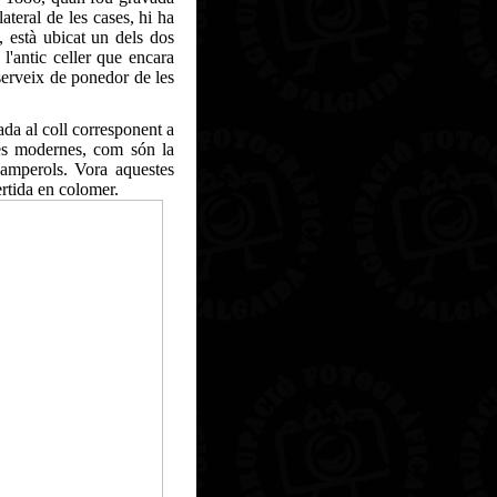
lateral de les cases, hi ha
, està ubicat un dels dos
 l'antic celler que encara
serveix de ponedor de les
da al coll corresponent a
és modernes, com són la
camperols. Vora aquestes
ertida en colomer.