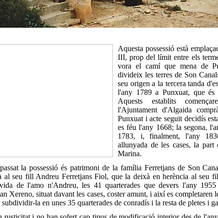
Aquesta possessió està emplaçad
III, prop del límit entre els ter
vora el camí que mena de P
divideix les terres de Son Canal
seu origen a la tercera tanda d'es
l'any 1789 a Punxuat, que és 
Aquests establits començ
l'Ajuntament d'Algaida compr
Punxuat i acte seguit decidís est
es féu l'any 1668; la segona, l'a
1783, i, finalment, l'any 183
allunyada de les cases, la part
Marina.
 passat la possessió és patrimoni de la família Ferretjans de Son Can
 al seu fill Andreu Ferretjans Fiol, que la deixà en herència al seu fil
 vida de l'amo n'Andreu, les 41 quarterades que devers l'any 1955
n Xereno, situat davant les cases, coster amunt, i així es completaren l
bdividir-la en unes 35 quarterades de conradís i la resta de pletes i ga
 rusticitat i no han sofert cap tipus de modificació interior des de l'a