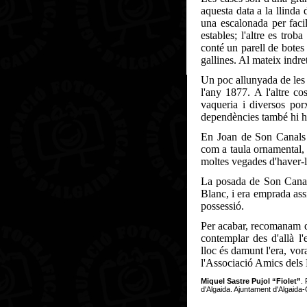
aquesta data a la llinda d
una escalonada per facil
estables; l'altre es tro
conté un parell de botes
gallines. Al mateix indre
Un poc allunyada de les 
l'any 1877. A l'altre 
vaqueria i diversos por
dependències també hi ha 
En Joan de Son Canals e
com a taula ornamental, 
moltes vegades d'haver-
La posada de Son Canals
Blanc, i era emprada assí
possessió.
Per acabar, recomanam q
contemplar des d'allà l
lloc és damunt l'era, vora
l'Associació Amics dels
Miquel Sastre Pujol “Fiolet”
.
d'Algaida. Ajuntament d'Algaida-