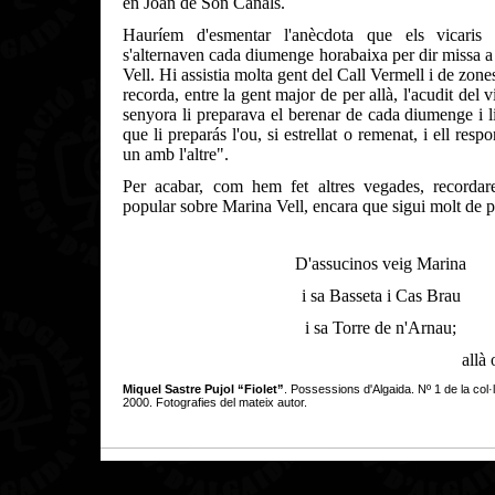
en Joan de Son Canals.
Hauríem d'esmentar l'anècdota que els vicaris 
s'alternaven cada diumenge horabaixa per dir missa a
Vell. Hi assistia molta gent del Call Vermell i de zon
recorda, entre la gent major de per allà, l'acudit del 
senyora li preparava el berenar de cada diumenge i 
que li preparás l'ou, si estrellat o remenat, i ell res
un amb l'altre".
Per acabar, com hem fet altres vegades, recorda
popular sobre Marina Vell, encara que sigui molt de 
D'assucinos veig Marina
i sa Basseta i Cas Brau
i sa Torre de n'Arnau;
allà
Miquel Sastre Pujol “Fiolet”
. Possessions d'Algaida. Nº 1 de la col
2000. Fotografies del mateix autor.