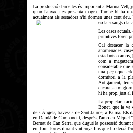
La producció d'ametles és important a Marina Vell, ja
quan l'anyada es presenta magra. També hi ha una
actualment als sestadors n'hi dormen unes cent deu. U
esclata-sangs i la 
Les cases actuals, 
primitives foren p
Cal destacar la 
anomenades cases
estadants o amos, 
com a magatzem. A
considerable que as
una peça que crid
dormitori a la pl
Antigament, tenia
encarats a migjorn.
hi ha prop, just al
La propietària act
Bonet, que la va 
dels Àngels, travessia de Sant Jaume, a Palma. Els da
en Damià de Campanet i, després, l'amo en Miquel "
Bernat de Can Serra, que dugué la possessió durant q
en Toni Torres durant vuit anys fins que ho deixà l'a