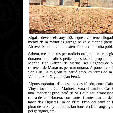
Xigala, devers els anys 50, i que avui tenen llog
menys de la meitat és garriga baixa o marina (heus
Alcover-Moll: "marina: extensió de terra inculta pobla
Sabem, més que res per tradició oral, que en el segle
donaren lloc a altres petites possessions prop de 
Marina, Can Gabriel de Marina, ses Reganes de Mari
carretera de Manacor, per tramuntana. A ponent confr
Son Gual; a migjorn fa partió amb les terres de s
Verdera, Son Xigala i Can Ferrà.
Alguns topònims d'aquesta possessió són, entre d'altr
Vinya, tocant a Can Marineta, vora el camí de Cas
una important producció de vi i que fou arrabassa
causa de la fil·loxera, com tantes i tantes d'arreu del
tanca des Figueral i la de s'Era. Prop del camí de l
pinar de sa Senyora, on es fan bons esclata-sangs, g
pel garriguer, etc.