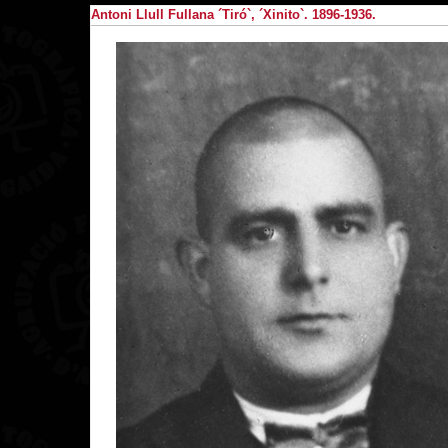
Antoni Llull Fullana ´Tiró`, ´Xinito`. 1896-1936.