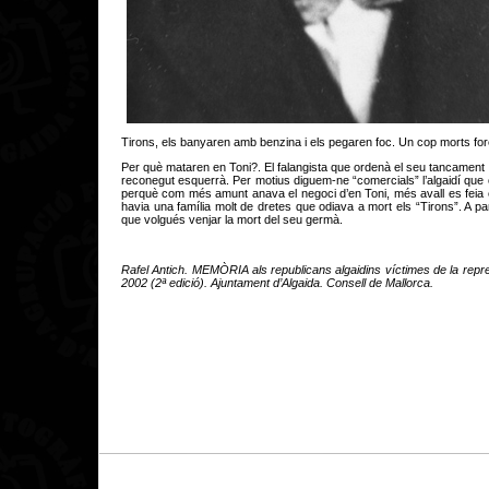
Tirons, els banyaren amb benzina i els pegaren foc. Un cop morts fore
Per què mataren en Toni?. El falangista que ordenà el seu tancament , 
reconegut esquerrà. Per motius diguem-ne “comercials” l’algaidí que 
perquè com més amunt anava el negoci d’en Toni, més avall es feia el 
havia una família molt de dretes que odiava a mort els “Tirons”. A par
que volgués venjar la mort del seu germà.
Rafel Antich. MEMÒRIA als republicans algaidins víctimes de la repress
2002 (2ª edició). Ajuntament d’Algaida. Consell de Mallorca.