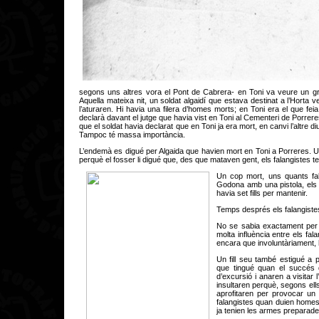
segons uns altres vora el Pont de Cabrera- en Toni va veure un gru
Aquella mateixa nit, un soldat algaidí que estava destinat a l’Horta v
l’aturaren. Hi havia una filera d’homes morts; en Toni era el que fe
declarà davant el jutge que havia vist en Toni al Cementeri de Porrere
que el soldat havia declarat que en Toni ja era mort, en canvi l’altre d
Tampoc té massa importància.
L’endemà es digué per Algaida que havien mort en Toni a Porreres. Un
perquè el fosser li digué que, des que mataven gent, els falangistes te
Un cop mort, uns quants fa
Godona amb una pistola, els a
havia set fills per mantenir.
Temps després els falangistes 
No se sabia exactament per 
molta influència entre els fal
encara que involuntàriament, 
Un fill seu també estigué a 
que tingué quan el succés
d’excursió i anaren a visitar l
insultaren perquè, segons el
aprofitaren per provocar un 
falangistes quan duien homes 
ja tenien les armes preparade