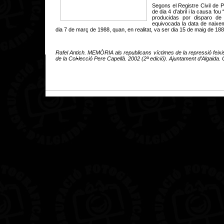
Segons el Registre Civil de P
de dia 4 d’abril i la causa fo
producidas por disparo de 
equivocada la data de naixem
dia 7 de març de 1988, quan, en realitat, va ser dia 15 de maig de 188
Rafel Antich. MEMÒRIA als republicans víctimes de la repressió feixist
de la Col•lecció Pere Capellà. 2002 (2ª edició). Ajuntament d’Algaida. 