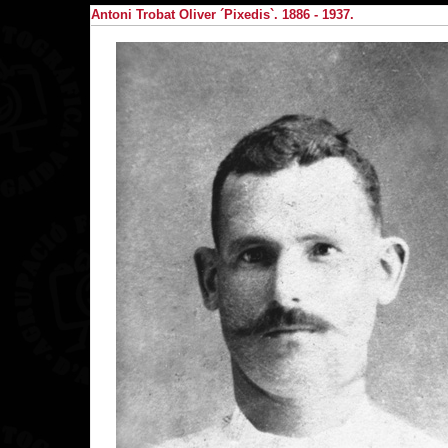
Antoni Trobat Oliver ´Pixedis`. 1886 - 1937.