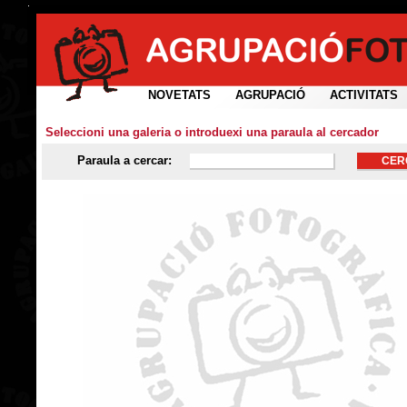
NOVETATS
AGRUPACIÓ
ACTIVITATS
Seleccioni una galeria o introduexi una paraula al cercador
Paraula a cercar: