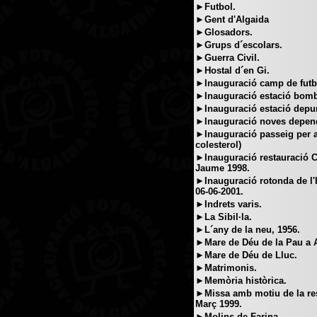
►Futbol.
►Gent d'Algaida
►Glosadors.
►Grups d´escolars.
►Guerra Civil.
►Hostal d´en Gi.
►Inauguració camp de futbol
►Inauguració estació bombe
►Inauguració estació depur
►Inauguració noves dependè
►Inauguració passeig per a
colesterol)
►Inauguració restauració Ca
Jaume 1998.
►Inauguració rotonda de l'
06-06-2001.
►Indrets varis.
►La Sibil·la.
►L´any de la neu, 1956.
►Mare de Déu de la Pau a A
►Mare de Déu de Lluc.
►Matrimonis.
►Memòria històrica.
►Missa amb motiu de la res
Març 1999.
►Molins de Farina.