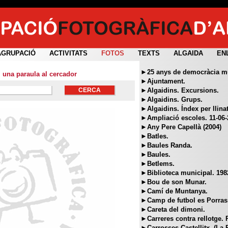
AGRUPACIÓ
ACTIVITATS
FOTOS
TEXTS
ALGAIDA
EN
►25 anys de democràcia mun
i una paraula al cercador
►Ajuntament.
►Algaidins. Excursions.
►Algaidins. Grups.
►Algaidins. Índex per llina
►Ampliació escoles. 11-06-
►Any Pere Capellà (2004)
►Batles.
►Baules Randa.
►Baules.
►Betlems.
►Biblioteca municipal. 198
►Bou de son Munar.
►Camí de Muntanya.
►Camp de futbol es Porras
►Careta del dimoni.
►Carreres contra rellotge. 
►Carrosses Castellitx. (La 