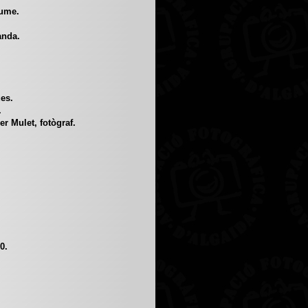
aume.
.
anda.
es.
.
r Mulet, fotògraf.
0.