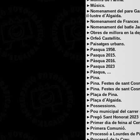
►Músics.
►Nomenament del pare Gasp
il·lustre d´Algaida.
►Nomenament de Frances An
►Nomenament del batle J
►Obres de millora en la de
►Orfeó Castellitx.
►Paisatges urbans.
►Pasqua 1958.
►Pasqua 2015.
►Pàsqua 2016.
►Pasqua 2023
►Pàsqua, ...
►Pina.
►Pina. Festes de sant Cosm
►Pina. Festes de sant Cosm
►Plaça de Pina.
►Plaça d´Algaida.
►Possessions.
►Pou municipal del carrer 
►Pregó Sant Honorat 2023
►Primer dia de feina al Cen
►Primera Comunió.
►Processó a Lourdes de Pi
►Processó de la Creu.