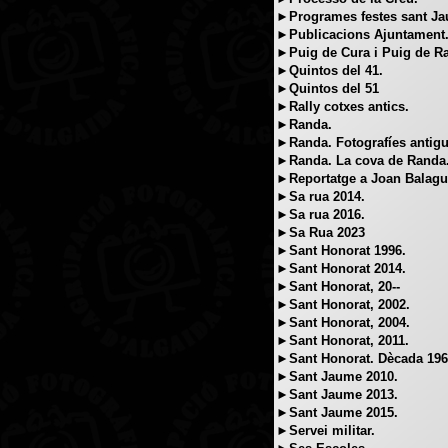
►Programes festes sant J
►Publicacions Ajuntament
►Puig de Cura i Puig de R
►Quintos del 41.
►Quintos del 51
►Rally cotxes antics.
►Randa.
►Randa. Fotografíes antigu
►Randa. La cova de Randa
►Reportatge a Joan Balague
►Sa rua 2014.
►Sa rua 2016.
►Sa Rua 2023
►Sant Honorat 1996.
►Sant Honorat 2014.
►Sant Honorat, 20--
►Sant Honorat, 2002.
►Sant Honorat, 2004.
►Sant Honorat, 2011.
►Sant Honorat. Dècada 196
►Sant Jaume 2010.
►Sant Jaume 2013.
►Sant Jaume 2015.
►Servei militar.