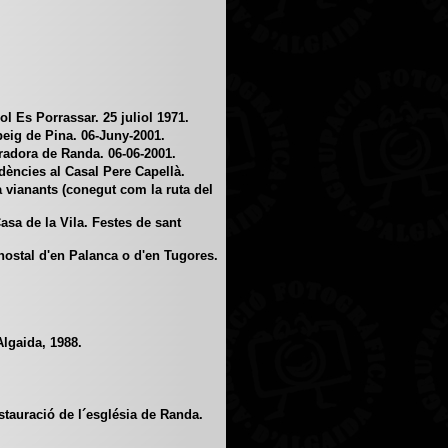
 Es Porrassar. 25 juliol 1971.
ig de Pina. 06-Juny-2001.
adora de Randa. 06-06-2001.
ncies al Casal Pere Capellà.
 vianants (conegut com la ruta del
sa de la Vila. Festes de sant
hostal d'en Palanca o d'en Tugores.
lgaida, 1988.
tauració de l´església de Randa.