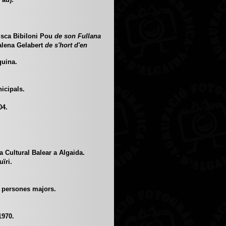
sca Bibiloni Pou
de son Fullana
lena Gelabert
de s'hort d'en
uina.
icipals.
.
04.
 Cultural Balear a Algaida.
ïri.
 persones majors.
1970.