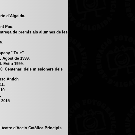
ric d´Algaida.
ant Pau.
ntrega de premis als alumnes de les
a.
any ´´Truc``.
. Agost de 1999.
. Estiu 1999.
0. Centenari dels missioners dels
esc Antich
11.
10.
.
e 2015
 teatre d'Acció Catòlica.Principis