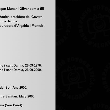
ar Munar i Oliver com a fill
tich president del Govern.
aume Jaume.
puradora d´Algaida i Montuïri.
e i sant Damia, 26-09-1976.
e i sant Damia, 26-09-2000.
del Sol. Any 2000.
tre Sanitari. Març 2003.
na (Son Perot).