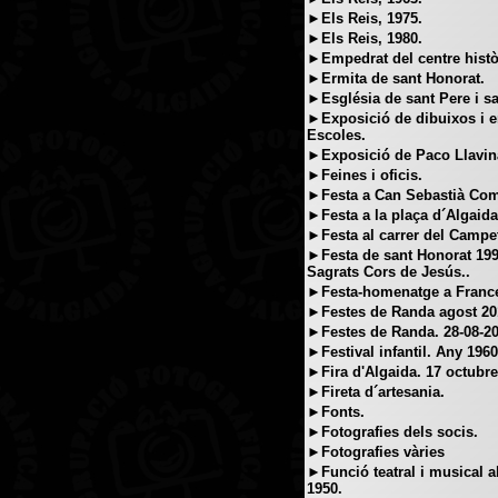
►Els Reis, 1975.
►Els Reis, 1980.
►Empedrat del centre histò
►Ermita de sant Honorat.
►Església de sant Pere i s
►Exposició de dibuixos i e
Escoles.
►Exposició de Paco Llavin
►Feines i oficis.
►Festa a Can Sebastià Comp
►Festa a la plaça d´Algaida
►Festa al carrer del Campet
►Festa de sant Honorat 199
Sagrats Cors de Jesús..
►Festa-homenatge a Franc
►Festes de Randa agost 20
►Festes de Randa. 28-08-20
►Festival infantil. Any 1960
►Fira d'Algaida. 17 octubr
►Fireta d´artesania.
►Fonts.
►Fotografies dels socis.
►Fotografies vàries
►Funció teatral i musical al
1950.