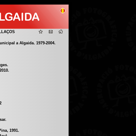
LLAÇOS
icipal a Algaida. 1979-2004.
tges.
2010.
2
sar.
Pina, 1991.
Pau).