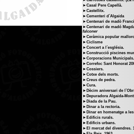
►Casal Pere Capellà.
►Castellitx.
►Cementeri d´Algaida
►Centenari de madò Franci
►Centenari de madó Magda
falconer
►Ceràmica popular mallorq
►Ciclisme
►Concert a l´església.
►Construcció piscines mun
►Corporacions Municipals
►Correfoc Sant Honorat 20
►Cossiers.
►Cotxe dels morts.
►Creus de pedra.
►Cura.
►Dècim aniversari de l`Obra
►Depuradora Algaida-Montu
►Diada de la Pau.
►Dinar a la rectoria.
►Dinar en homenatge a les
►Edificis rurals.
►Edificis urbans.
►El mercat del divendres. 
►Els Reis, 1963.