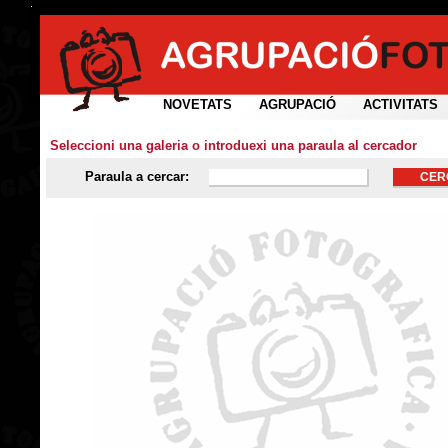
NOVETATS
AGRUPACIÓ
ACTIVITATS
Seleccioni una galeria o introduexi una paraula al cercador
Paraula a cercar: