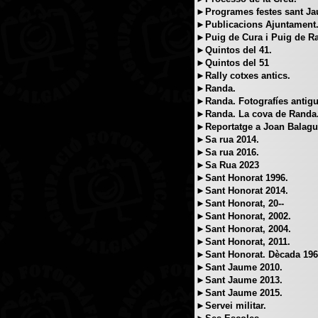
►Programes festes sant J
►Publicacions Ajuntament
►Puig de Cura i Puig de R
►Quintos del 41.
►Quintos del 51
►Rally cotxes antics.
►Randa.
►Randa. Fotografíes antigu
►Randa. La cova de Randa
►Reportatge a Joan Balague
►Sa rua 2014.
►Sa rua 2016.
►Sa Rua 2023
►Sant Honorat 1996.
►Sant Honorat 2014.
►Sant Honorat, 20--
►Sant Honorat, 2002.
►Sant Honorat, 2004.
►Sant Honorat, 2011.
►Sant Honorat. Dècada 196
►Sant Jaume 2010.
►Sant Jaume 2013.
►Sant Jaume 2015.
►Servei militar.