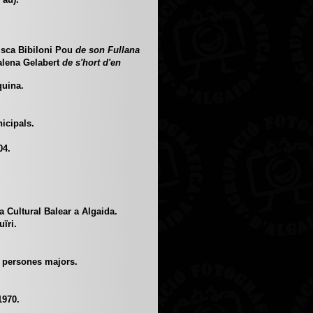
sca Bibiloni Pou
de son Fullana
lena Gelabert
de s'hort d'en
uina.
icipals.
.
04.
 Cultural Balear a Algaida.
ïri.
 persones majors.
1970.