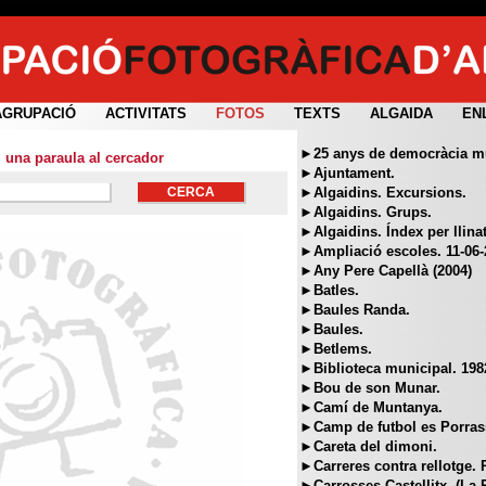
AGRUPACIÓ
ACTIVITATS
FOTOS
TEXTS
ALGAIDA
EN
►25 anys de democràcia mun
i una paraula al cercador
►Ajuntament.
►Algaidins. Excursions.
►Algaidins. Grups.
►Algaidins. Índex per llina
►Ampliació escoles. 11-06-
►Any Pere Capellà (2004)
►Batles.
►Baules Randa.
►Baules.
►Betlems.
►Biblioteca municipal. 198
►Bou de son Munar.
►Camí de Muntanya.
►Camp de futbol es Porras
►Careta del dimoni.
►Carreres contra rellotge. 
►Carrosses Castellitx. (La 