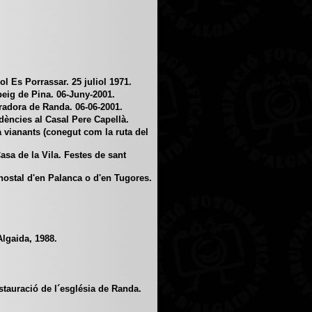
 Es Porrassar. 25 juliol 1971.
ig de Pina. 06-Juny-2001.
adora de Randa. 06-06-2001.
ncies al Casal Pere Capellà.
 vianants (conegut com la ruta del
sa de la Vila. Festes de sant
hostal d'en Palanca o d'en Tugores.
lgaida, 1988.
tauració de l´església de Randa.