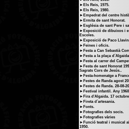
►Els Reis, 1975.
►Els Reis, 1980.
►Empedrat del centre histò
►Ermita de sant Honorat.
►Església de sant Pere i s
►Exposició de dibuixos i e
Escoles.
►Exposició de Paco Llavin
►Feines i oficis.
►Festa a Can Sebastià Comp
►Festa a la plaça d´Algaida
►Festa al carrer del Campet
►Festa de sant Honorat 199
Sagrats Cors de Jesús..
►Festa-homenatge a Franc
►Festes de Randa agost 20
►Festes de Randa. 28-08-20
►Festival infantil. Any 1960
►Fira d'Algaida. 17 octubr
►Fireta d´artesania.
►Fonts.
►Fotografies dels socis.
►Fotografies vàries
►Funció teatral i musical al
1950.