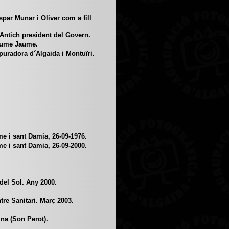
ar Munar i Oliver com a fill
tich president del Govern.
aume Jaume.
puradora d´Algaida i Montuïri.
e i sant Damia, 26-09-1976.
e i sant Damia, 26-09-2000.
del Sol. Any 2000.
tre Sanitari. Març 2003.
na (Son Perot).