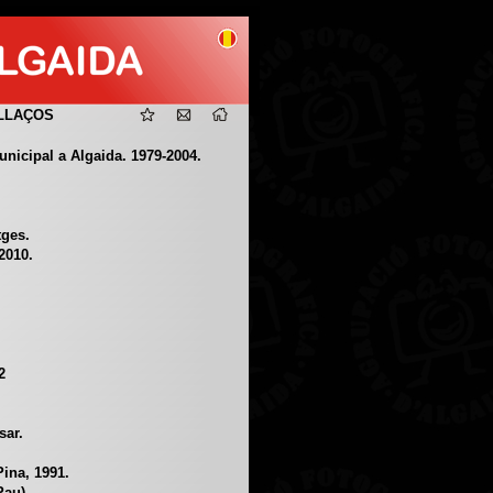
LLAÇOS
icipal a Algaida. 1979-2004.
tges.
2010.
2
sar.
Pina, 1991.
Pau).