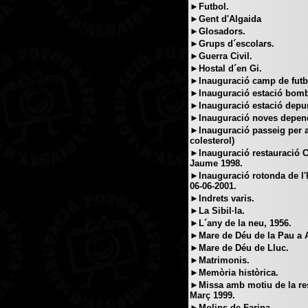
►Futbol.
►Gent d'Algaida
►Glosadors.
►Grups d´escolars.
►Guerra Civil.
►Hostal d´en Gi.
►Inauguració camp de futbol
►Inauguració estació bombe
►Inauguració estació depur
►Inauguració noves dependè
►Inauguració passeig per a
colesterol)
►Inauguració restauració Ca
Jaume 1998.
►Inauguració rotonda de l'
06-06-2001.
►Indrets varis.
►La Sibil·la.
►L´any de la neu, 1956.
►Mare de Déu de la Pau a A
►Mare de Déu de Lluc.
►Matrimonis.
►Memòria històrica.
►Missa amb motiu de la res
Març 1999.
►Molins de Farina.