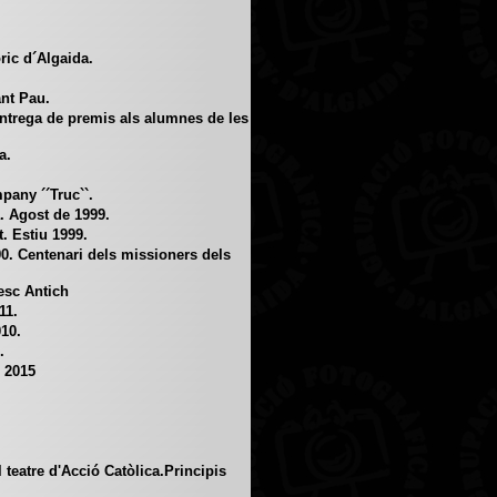
ric d´Algaida.
ant Pau.
ntrega de premis als alumnes de les
a.
any ´´Truc``.
. Agost de 1999.
. Estiu 1999.
0. Centenari dels missioners dels
esc Antich
11.
10.
.
e 2015
 teatre d'Acció Catòlica.Principis