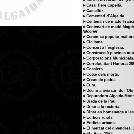
►Casal Pere Capellà.
►Castellitx.
►Cementeri d´Algaida
►Centenari de madò Franci
►Centenari de madó Magda
falconer
►Ceràmica popular mallorq
►Ciclisme
►Concert a l´església.
►Construcció piscines mun
►Corporacions Municipals
►Correfoc Sant Honorat 20
►Cossiers.
►Cotxe dels morts.
►Creus de pedra.
►Cura.
►Dècim aniversari de l`Obra
►Depuradora Algaida-Montu
►Diada de la Pau.
►Dinar a la rectoria.
►Dinar en homenatge a les
►Edificis rurals.
►Edificis urbans.
►El mercat del divendres. 
►Els Reis, 1963.