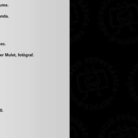
aume.
.
anda.
es.
.
r Mulet, fotògraf.
0.