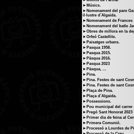
►Músics.
►Nomenament del pare Gasp
il·lustre d´Algaida.
►Nomenament de Frances An
►Nomenament del batle J
►Obres de millora en la de
►Orfeó Castellitx.
►Paisatges urbans.
►Pasqua 1958.
►Pasqua 2015.
►Pàsqua 2016.
►Pasqua 2023
►Pàsqua, ...
►Pina.
►Pina. Festes de sant Cosm
►Pina. Festes de sant Cosm
►Plaça de Pina.
►Plaça d´Algaida.
►Possessions.
►Pou municipal del carrer 
►Pregó Sant Honorat 2023
►Primer dia de feina al Cen
►Primera Comunió.
►Processó a Lourdes de Pi
►Processó de la Creu.