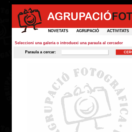
NOVETATS
AGRUPACIÓ
ACTIVITATS
Seleccioni una galeria o introduexi una paraula al cercador
Paraula a cercar: