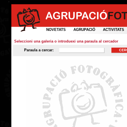
NOVETATS
AGRUPACIÓ
ACTIVITATS
Seleccioni una galeria o introduexi una paraula al cercador
Paraula a cercar: